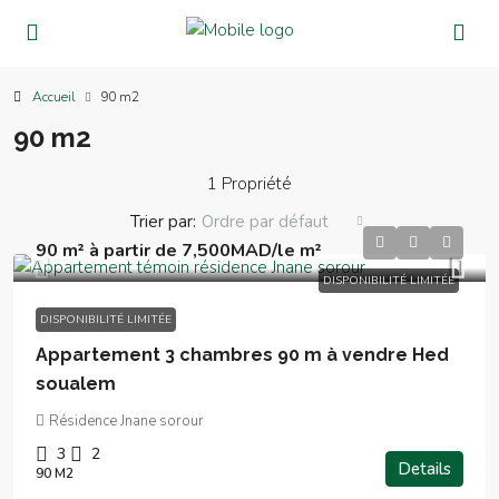
Accueil
90 m2
90 m2
1 Propriété
Trier par:
Ordre par défaut
90 m² à partir de
7,500MAD
/le m²
DISPONIBILITÉ LIMITÉE
DISPONIBILITÉ LIMITÉE
Appartement 3 chambres 90 m à vendre Hed
soualem
Résidence Jnane sorour
3
2
Details
90 M2